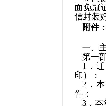
面免冠
信封装
附件
一、
第一
1
．辽
印）；
2
．本
件；
3
．本