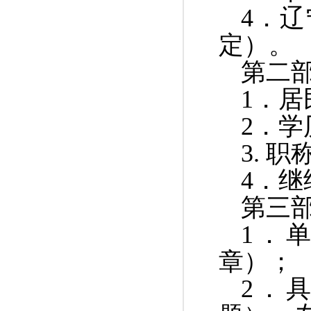
4
．辽
定）。
第二
1
．居
2
．学
3.
职
4．
第三
1
．单
章）；
2
．具