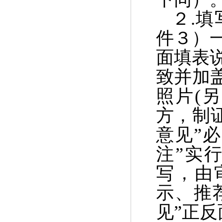
２
.
填
件
３
）
面填表
致并加
照片
(
方，制
意见
”
必
注
”
实行
写，由
示、推
见
”
正反