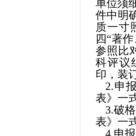
单位须
件中明
质一寸
四“著
参照比
科评议
印，装
2.
申
表》一
3.
破格
表》一
4.
申报