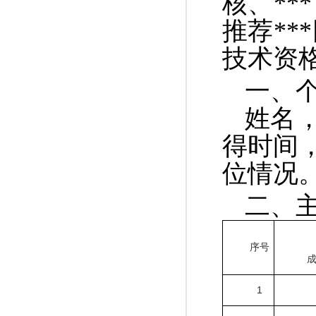
核、
**
推荐
***
技术资
一、
姓名
得时间
位情况
二、
序号
1