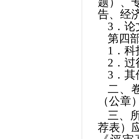
题）、
告、经
3
．论
第四
1
．科
2
．过
3
．其
二、
（公章
三、
荐表）