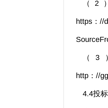
（2
https：//
SourceFr
（3
http：//gg
4.4