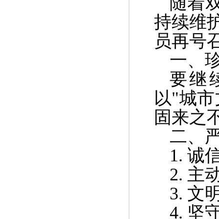
随着
持续维
员再号
一、
要继
以"城
固来之
二、
1. 
2. 
3. 
4. 