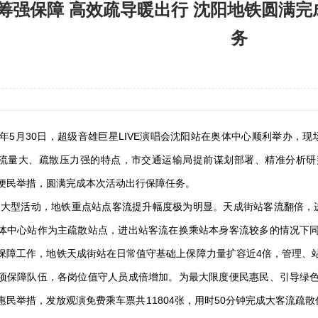
筹强保障 高效疏导暖出行 沈阳地铁圆满
务
26年5月30日，超级音雄巨星LIVE演唱会沈阳站在奥体中心顺利举办
流量大、疏散压力强的特点，市交通运输局提前谋划部署、精准分析研
便民举措，圆满完成本次活动出行保障任务。
活动，地铁重点站点客流提升幅度极为明显。天成街站客流翻倍，进站
体中心站作为主疏散站点，进出站客流在换乘站本身客流较多的情况下
保障工作，地铁天成街站在日常值守基础上保障力量扩容近4倍，管理、
项保障队伍，各岗位值守人员成倍增加。为最大限度便民惠民、引导绿
惠民举措，发放观演免费乘车票共11804张，用时50分钟完成大客流疏散