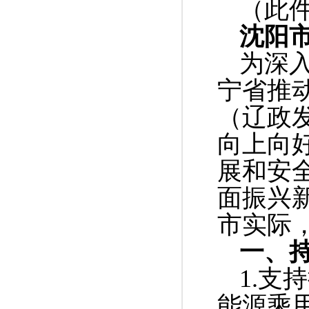
（此
沈阳
为深
宁省推
（辽政发
向上向
展和安
面振兴
市实际
一、
1.
能源乘