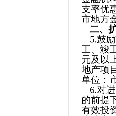
支率优
市地方
二、
5.鼓
工、竣工
元及以
地产项
单位：
6.
的前提下
有效投