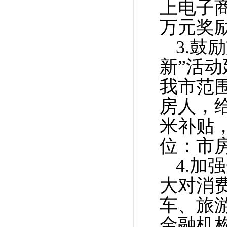
上电子商
万元奖
3.鼓
新”活动
我市范
房人，给
米补贴
位：市
4.
大对消
车、旅
金融机