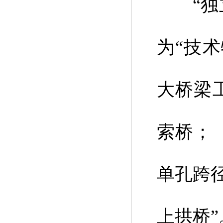
“独立
为“技
大桥梁工
索桥；
单孔跨径
上拱桥”