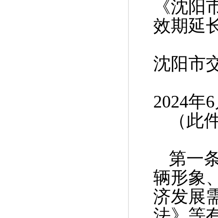
《沈阳
效期延
沈阳市
2024
年
6
（此
第一
辆形象
济发展
法》等