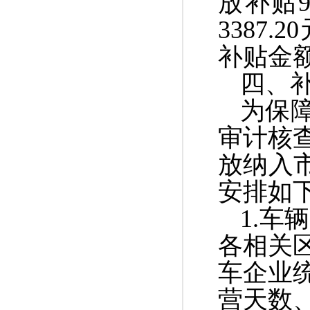
放补贴
9
33
87.20
补贴金
四、
为保
审计核
放纳入
安排如
1.
各相关
车企业统
营天数