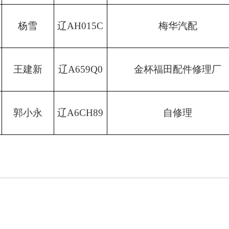
杨雪
辽
AH015C
梅华汽配
王建新
辽
A659Q0
金杯福田配件修理厂
郭小永
辽
A6CH89
自修理