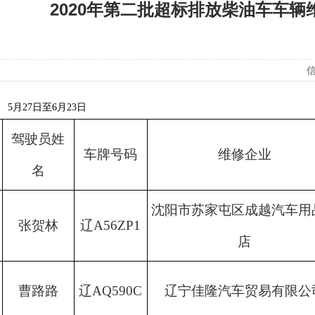
2020年第二批超标排放柴油车车辆
信
5月27日至6月23日
驾驶员姓
车牌号码
维修企业
名
沈阳市苏家屯区成越汽车用
张贺林
辽
A56ZP1
店
曹路路
辽
AQ590C
辽宁佳隆汽车贸易有限公