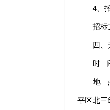
4、招
招标文件
四、开
时 间：2
地 点
平区北三