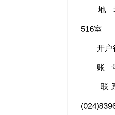
地 址
516室
开户行
账 号：03
联系
(024