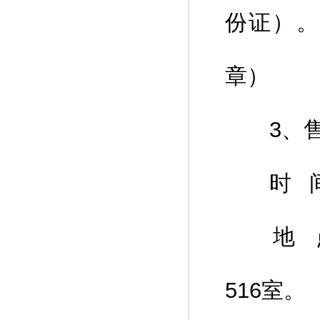
份证）。
章）
3、售
时 间：2
地 点
516室。