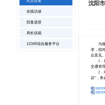
民意征集
沈阳
在线访谈
回复选登
局长信箱
12345综合服务平台
为
求，拟
众意见。
1
交通管理
2．
议”，
沈阳市
沈阳市