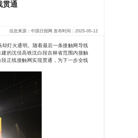
线贯通
信息来源：中国日报网 发布时间：2025-05-12
工现场却灯火通明。随着最后一条接触网导线
承建的沈佳高铁沈白段吉林省范围内接触
白段正线接触网实现贯通，为下一步全线