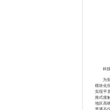
科
为
模块化
实现平
推式接
地区高
贯通不