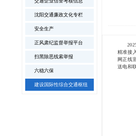
交通企业信誉考核信息
沈阳交通廉政文化专栏
安全生产
正风肃纪监督举报平台
2
精准接
扫黑除恶线索举报
网正线
送电和
六稳六保
建设国际性综合交通枢纽