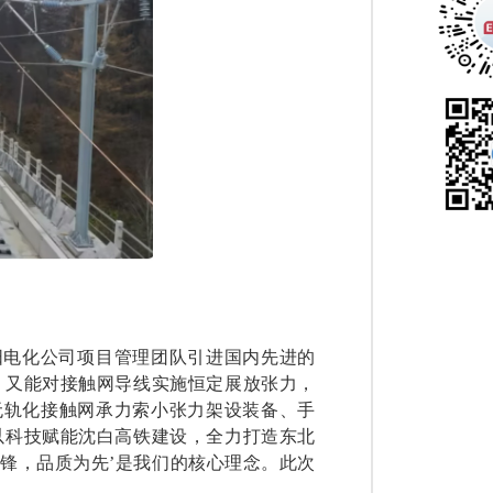
沈阳电化公司项目管理团队引进国内先进的
，又能对接触网导线实施恒定展放张力，
路无轨化接触网承力索小张力架设装备、手
以科技赋能沈白高铁建设，全力打造东北
交锋，品质为先’是我们的核心理念。此次