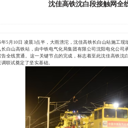
沈佳高铁沈白段接触网全
025年5月10日 凌晨3点半，大雨滂沱，沈佳高铁长白山站施
入长白山高铁站，由中铁电气化局集团有限公司沈阳电化公司
宣告全线贯通。这一关键节点的完成，标志着至此沈佳高铁沈
联调联试奠定了坚实基础。