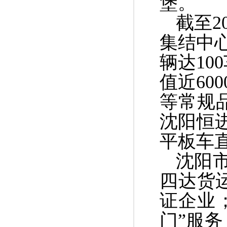
堡
。
截至
2
集结中
辆达
100
值近
600
等常规
沈阳恒
平板车
沈阳
四达货
证企业
门
”
服务