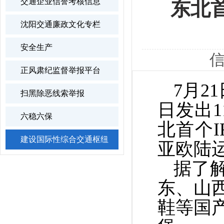
交通企业信誉考核信息
东北
沈阳交通廉政文化专栏
安全生产
信
正风肃纪监督举报平台
7
月
21
扫黑除恶线索举报
日发出
1
六稳六保
北首个
I
建设国际性综合交通枢纽
亚欧陆
据了
东、山
鞋等国