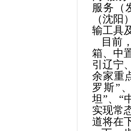
服务（
（沈阳
输工具
目前
箱、中
引
辽宁
余家重
罗斯”
坦”、
实现
常
道
将在