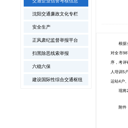
交通企业信誉考核信息
沈阳交通廉政文化专栏
安全生产
正风肃纪监督举报平台
根据全市
对全市9
扫黑除恶线索举报
序，考评
六稳六保
人培训5
建设国际性综合交通枢纽
运站4户
现将20
附件
沈
20