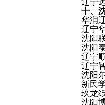
辽宁
十、
华润
辽宁
沈阳
沈阳
辽宁
辽宁
沈阳
新民
玖龙
沈阳