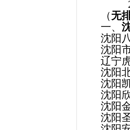
（
无
一、
沈阳
沈阳
辽宁
沈阳
沈阳
沈阳
沈阳
沈阳
沈阳