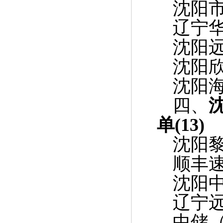
沈阳
辽宁
沈阳
沈阳
沈阳
四、
单(
13
)
沈阳
顺丰
沈阳
辽宁
中储