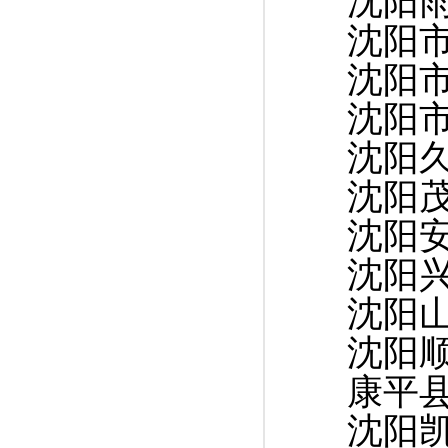
沈阳
沈阳
沈阳
沈阳
沈阳
沈阳
沈阳
沈阳
沈阳
沈阳
康平
沈阳