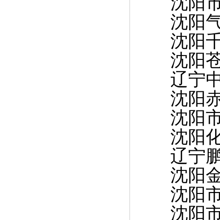
沈阳
沈阳
沈阳
沈阳
辽宁
沈阳
沈阳
沈阳
辽宁
沈阳
沈阳
沈阳