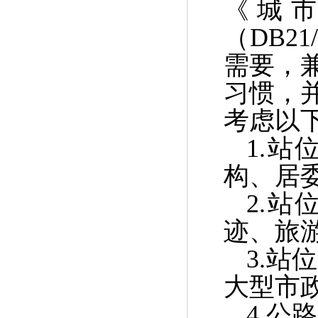
《城
（
DB21/
需要，
习惯，
考虑以
1.
站
构、居
2.
站
迹、旅
3.
站位
大型市
4.
公路