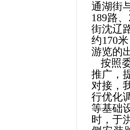
通湖街
189
路、
街沈辽
约
170
米
游览的
按照
推广，
对接，
行优化
等基础
时，于