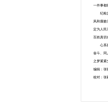
一件事都
纪检监察
风和腐败
定为人民
百姓真切
心系群众
奋斗、同
之梦紧紧
编辑：张
校对：张