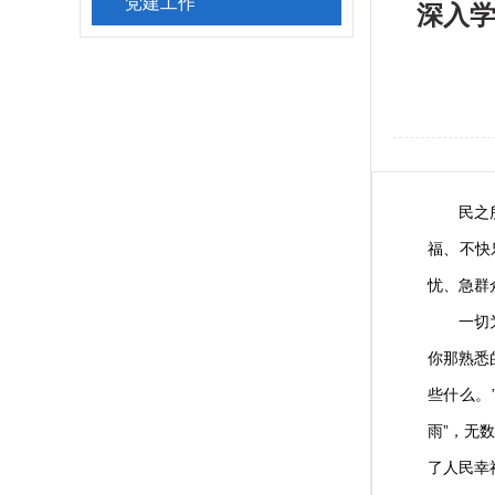
党建工作
深入
民之所忧
福、不快
忧、急群
一切为民
你那熟悉
些什么。
雨”，无
了人民幸