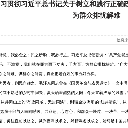
学习贯彻习近平总书记关于树立和践行正确
为群众排忧解难
信息来
，我必念之；民之所盼，我必行之。习近平总书记强调：“共产党就是
乐、不满意，我们就在哪方面下功夫，千方百计为群众排忧解难。”广
众之所难、谋群众之所需，真正把老百姓的事办好办实。
者，则民向往之。毛泽东同志曾在《国民革命与农民运动》一文中号召
的或不熟悉的乡村中间去，夏天晒着酷热的太阳，冬天冒着严寒的风雪，
”从井冈山上的“有盐同咸，无盐同淡”，到瑞金沙洲坝的“红井清泉”，从
数党员干部与人民同呼吸、共命运、心连心，和群众一块过、一块苦、一
福，勇往直前以赴之、夙兴夜寐以求之、殚精竭虑以成之，始终是中国共