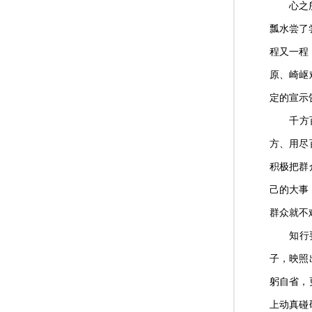
心之所向
瓢水尝了
程又一程
原、崎岖
定的宣示
千方百计
方、用尽
积极把群
己的大事
群众就不
知行要合
子，映照
躬自省，
上动真碰