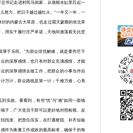
平总书记走进村民马岗家，从墙根水缸里舀起一
儿努力，把日子越过越红火。”一年又一年，一
冰封的内蒙古大草原，也走过霜天寥廓的张北草
声，用实干履行庄严承诺，天地间激荡着无比坚
莫厚于乐民。”为群众排忧解难，就是要穷尽千
群众的深厚感情，也只有对群众充满感情，才能
群众的深厚感情去做工作，把群众的小事当作自
千计万计，群众路线是第一计；千难万难，心系
实效。要看到，有些“忧”与“难”如同一面镜
面镜子，广大党员干部可以更好地对照检视、反
症结找准、把责任压实，在打通梗阻、补齐短板
得感作为衡量工作成效的最高标准，确保干的每