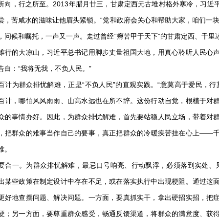
，行之所至。2013年腊月廿三，甘肃定西元古堆村格外寒冷，习近
尝，苦咸水的滋味让他眉头紧锁。“党和政府会关心和帮助大家，咱们一块
，问候和嘱托，一声又一声。走过曾经“瘠苦甲于天下”的甘肃定西、千里
难行的大凉山，习近平总书记用脚步丈量祖国大地，用真心聆听人民心
告白：“我将无我，不负人民。”
为群众排忧解难，正是“不负人民”的直观实践。“意莫高于爱民，行
百计，哪怕风风雨雨、山高水远也在所不辞。这份行动自觉，根植于对
众的事情办好。因此，为群众排忧解难，首先要站稳人民立场，带着对
，把群众的难事当作自己的要事，真正把群众的冷暖疾苦挂在心上——
难。
一。为群众排忧解难，最忌口号响亮、行动飘浮，必须落到实处、见到
出某些政策在制定设计中存在不足，或在落实执行中出现梗阻。通过这
更好地查摆问题、解决问题。一方面，要真抓实干，拿出硬招实招，把
硬；另一方面，要尊重群众感受，畅通反馈渠道，将群众的满意度、获