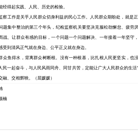
能经得起实践、人民、历史的检验。
工作是关乎人民群众切身利益的民心工作。人民群众期盼处，就是正风
问题集中整治的第三个年头，纪检监察机关要坚决克服松劲懈怠、疲劳
而战、让群众有感的目标，一个问题一个问题解决、一年接着一年坚守
感受到清风正气就在身边、公平正义就在身边。
鱼得水，背离群众树断根。没有一种根基，比扎根人民更坚实，也没
人民一起奋斗，与人民风雨同舟、同甘共苦，定能让广大人民群众的生活“
交融、交相辉映。（屈媛媛）
驰
颖楠