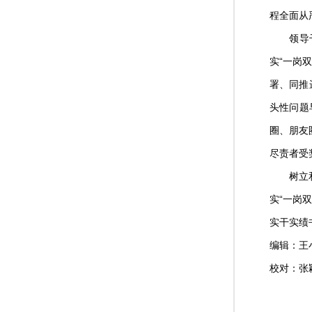
程全面从
领导干部
实“一岗
署、同推
头性问题
圈、朋友
尽责者受
树立和践
实“一岗
实干实绩
编辑：王
校对：张