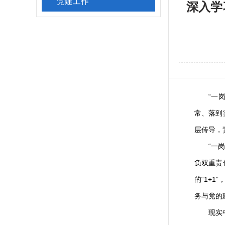
党建工作
深入学
“一岗双
常、落到
层传导，
“一岗双
负双重责
的“1+
务与党的
现实中，