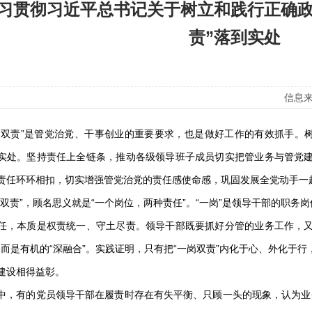
习贯彻习近平总书记关于树立和践行正确政
责”落到实处
信息来
责”是管党治党、干事创业的重要要求，也是做好工作的有效抓手。树
实处。坚持责任上全链条，推动各级领导班子成员切实把管业务与管党
责任环环相扣，切实增强管党治党的责任感使命感，巩固发展全党动手一
责”，顾名思义就是“一个岗位，两种责任”。“一岗”是领导干部的职务岗
任，本质是权责统一、守土尽责。领导干部既要抓好分管的业务工作，
1”，而是有机的“深融合”。实践证明，只有把“一岗双责”内化于心、外化
建设相得益彰。
有的党员领导干部在履责时存在有失平衡、只顾一头的现象，认为业务是