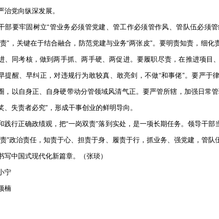
严治党向纵深发展。
要牢固树立“管业务必须管党建、管工作必须管作风、管队伍必须管纪
双责”，关键在于结合融合，防范党建与业务“两张皮”。要明责知责，细
进、同考核，做到两手抓、两手硬、两促进。要履职尽责，在推进项目
早提醒、早纠正，对违规行为敢较真、敢亮剑，不做“和事佬”。要严于
圈，以自身正、自身硬带动分管领域风清气正。要严管所辖，加强日常管
奖、失责者必究”，形成干事创业的鲜明导向。
行正确政绩观，把“一岗双责”落到实处，是一项长期任务。领导干部
双责”政治责任，知责于心、担责于身、履责于行，抓业务、强党建，管队
书写中国式现代化新篇章。（张琰）
小宁
颖楠