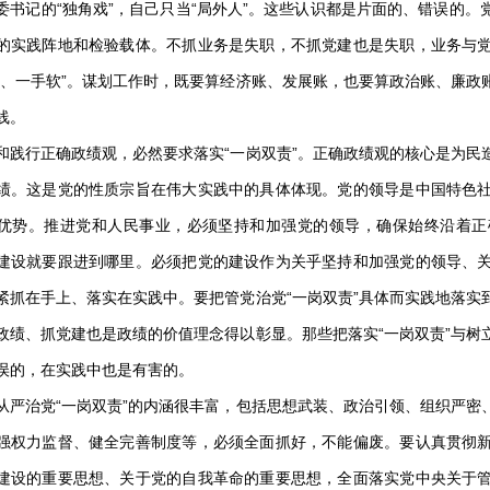
委书记的“独角戏”，自己只当“局外人”。这些认识都是片面的、错误的
的实践阵地和检验载体。不抓业务是失职，不抓党建也是失职，业务与
硬、一手软”。谋划工作时，既要算经济账、发展账，也要算政治账、廉政
线。
行正确政绩观，必然要求落实“一岗双责”。正确政绩观的核心是为民
绩。这是党的性质宗旨在伟大实践中的具体体现。党的领导是中国特色
优势。推进党和人民事业，必须坚持和加强党的领导，确保始终沿着正
建设就要跟进到哪里。必须把党的建设作为关乎坚持和加强党的领导、
紧抓在手上、落实在实践中。要把管党治党“一岗双责”具体而实践地落实
政绩、抓党建也是政绩的价值理念得以彰显。那些把落实“一岗双责”与树
误的，在实践中也是有害的。
治党“一岗双责”的内涵很丰富，包括思想武装、政治引领、组织严密
强权力监督、健全完善制度等，必须全面抓好，不能偏废。要认真贯彻
建设的重要思想、关于党的自我革命的重要思想，全面落实党中央关于