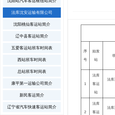
沈阳站汽车客运枢纽站简介
法库沈安运输有限公司
沈阳桃仙客运站简介
法
辽中县客运站简介
五爱客运站班车时间表
序
始发
西站班车时间表
号
站
总站班车时间表
法库
法库
康平第一运输公司简介
1
客运
站
新民客运简介
法库
辽宁省汽车快速客运站简介
法库
2
客运