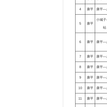
4
康平
康平—
小城子
5
康平
站
6
康平
康平—
7
康平
康平—
8
康平
康平—
9
康平
康平—
10
康平
康平—
11
康平
康平—