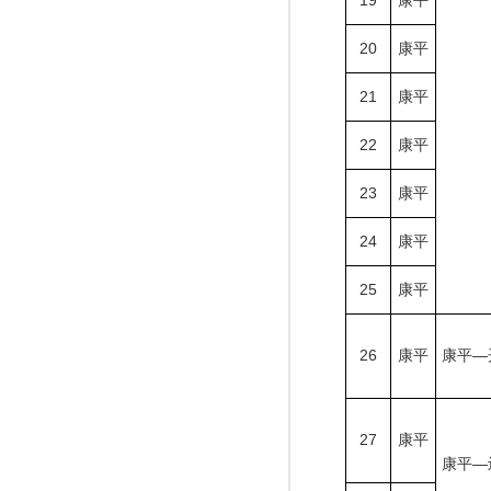
19
康平
20
康平
21
康平
22
康平
23
康平
24
康平
25
康平
26
康平
康平—
27
康平
康平—