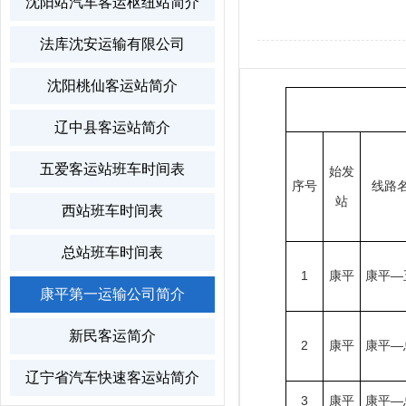
沈阳站汽车客运枢纽站简介
法库沈安运输有限公司
沈阳桃仙客运站简介
辽中县客运站简介
五爱客运站班车时间表
始发
序号
线路
站
西站班车时间表
总站班车时间表
1
康平
康平—
康平第一运输公司简介
新民客运简介
2
康平
康平—
辽宁省汽车快速客运站简介
3
康平
康平—