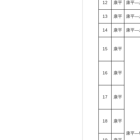
12
康平
康平—
13
康平
康平—
14
康平
康平—
15
康平
16
康平
17
康平
18
康平
康平—